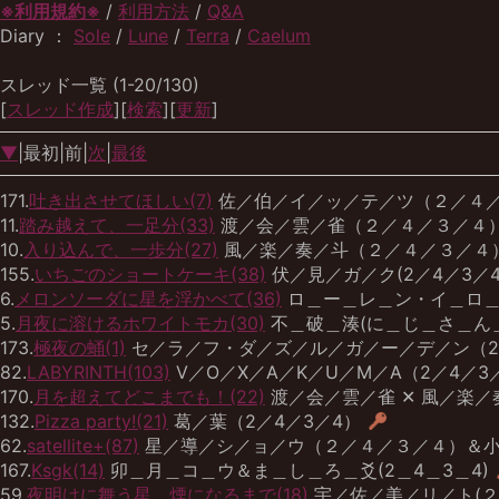
※利用規約※
/
利用方法
/
Q&A
Diary ：
Sole
/
Lune
/
Terra
/
Caelum
スレッド一覧 (1-20/130)
[
スレッド作成
][
検索
][
更新
]
▼
|最初|前|
次
|
最後
171.
吐き出させてほしい(7)
佐／伯／イ／ッ／テ／ツ（２／４
11.
踏み越えて、一足分(33)
渡／会／雲／雀（２／４／３／４
10.
入り込んで、一歩分(27)
風／楽／奏／斗（２／４／３／４
155.
いちごのショートケーキ(38)
伏／見／ガ／ク(2／4／3／4
6.
メロンソーダに星を浮かべて(36)
ロ＿ー＿レ＿ン・イ＿ロ＿
5.
月夜に溶けるホワイトモカ(30)
不＿破＿湊(に＿じ＿さ＿ん
173.
極夜の蛹(1)
セ／ラ／フ・ダ／ズ／ル／ガ／ー／デ／ン（2
82.
LABYRINTH(103)
V／O／X／A／K／U／M／A（2／4／3
170.
月を超えてどこまでも！(22)
渡／会／雲／雀‪ ✕ 風／楽
132.
Pizza party!(21)
葛／葉（2／4／3／4）
62.
satellite+(87)
星／導／シ／ョ／ウ（２／４／３／４）＆
167.
Ksgk(14)
卯＿月＿コ＿ウ＆ま＿し＿ろ＿爻(2＿4＿3＿4)
59.
夜明けに舞う星、煙になるまで(18)
宇／佐／美／リ／ト(２