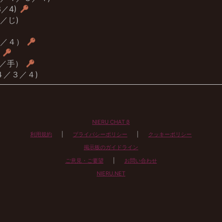
／4)
／じ)
３／４）
）
い／手）
４／３／４)
NIERU CHAT β
利用規約
|
プライバシーポリシー
|
クッキーポリシー
掲示板のガイドライン
ご意見・ご要望
|
お問い合わせ
NIERU.NET