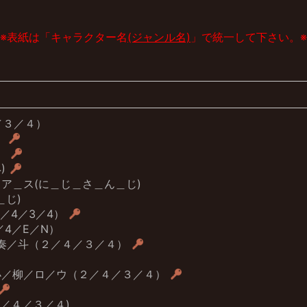
※表紙は「キャラクター名
(ジャンル名)
」で統一して下さい。※
／３／４）
）
）
)
ア＿ス(に＿じ＿さ＿ん＿じ)
＿じ)
／4／3／4）
／4／E／N）
／奏／斗（２／４／３／４）
小／柳／ロ／ウ（２／４／３／４）
／４／３／４)