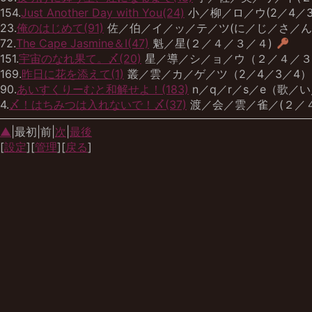
154.
Just Another Day with You(24)
小／柳／ロ／ウ(2／4／3
23.
俺のはじめて(91)
佐／伯／イ／ッ／テ／ツ(に／じ／さ／ん
72.
The Cape Jasmine＆I(47)
魁／星(２／４／３／４)
151.
宇宙のなれ果て。〆(20)
星／導／シ／ョ／ウ（２／４／
169.
昨日に花を添えて(1)
叢／雲／カ／ゲ／ツ（2／4／3／4
90.
あいすくりーむと和解せよ！(183)
n／q／r／s／e（歌／
4.
〆！はちみつは入れないで！〆(37)
渡／会／雲／雀／(２／
▲
|最初|前|
次
|
最後
[
設定
][
管理
][
戻る
]